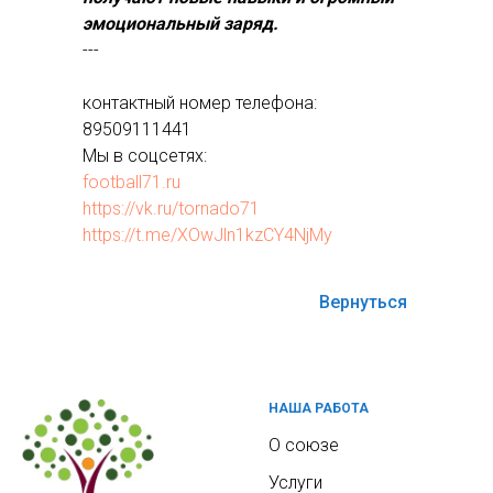
эмоциональный заряд.
---
контактный номер телефона:
89509111441
Мы в соцсетях:
football71.ru
https://vk.ru/tornado71
https://t.me/XOwJln1kzCY4NjMy
Вернуться
НАША РАБОТА
О союзе
Услуги